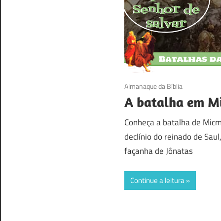
14/11/2016
Almanaque da Bíblia
A batalha em M
Conheça a batalha de Micmá
declínio do reinado de Sau
façanha de Jônatas
Continue a leitura