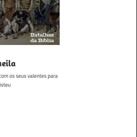
eila
 com os seus valentes para
listeu