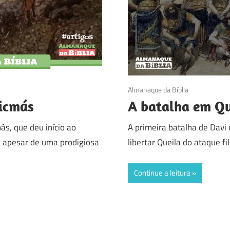
31/07/2016
Almanaque da Bíblia
icmás
A batalha em Qu
s, que deu início ao
A primeira batalha de Davi
l, apesar de uma prodigiosa
libertar Queila do ataque fi
Continue a leitura