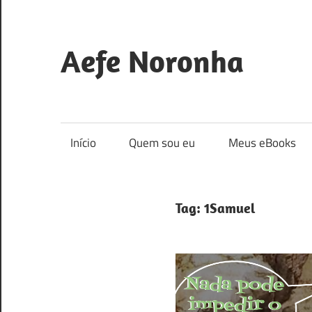
Skip
to
content
Aefe Noronha
Para
conhecer
a
Início
Quem sou eu
Meus eBooks
Deus
e
fazê-
Tag:
1Samuel
lo
conhecido