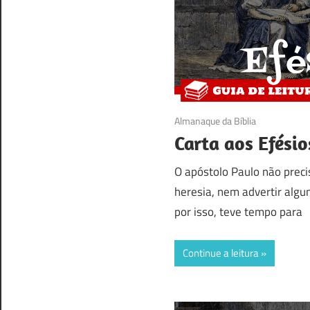
07/09/2017
Almanaque da Bíblia
Carta aos Efésio
O apóstolo Paulo não preci
heresia, nem advertir algu
por isso, teve tempo para
Continue a leitura