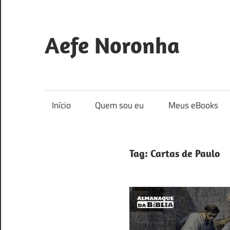
Skip
to
content
Aefe Noronha
Para
conhecer
a
Início
Quem sou eu
Meus eBooks
Deus
e
fazê-
Tag:
Cartas de Paulo
lo
conhecido