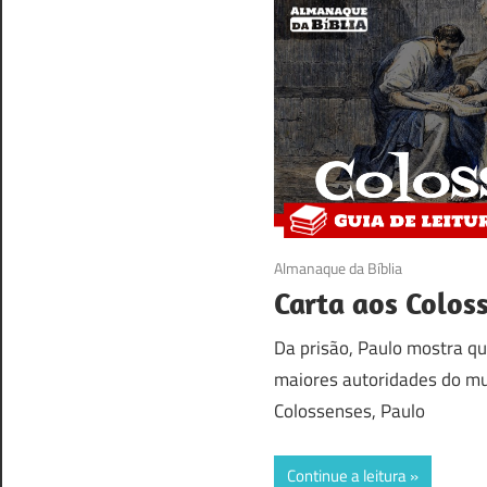
10/01/2017
Almanaque da Bíblia
Carta aos Colos
Da prisão, Paulo mostra qu
maiores autoridades do mu
Colossenses, Paulo
Continue a leitura