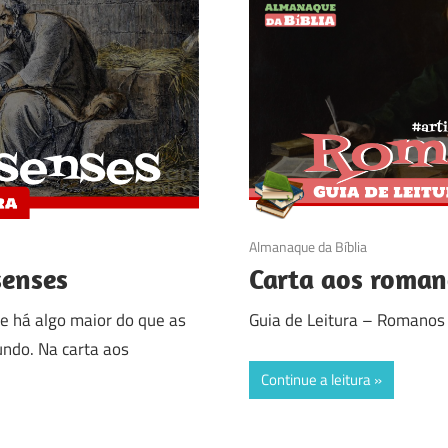
28/08/2016
Almanaque da Bíblia
senses
Carta aos roman
e há algo maior do que as
Guia de Leitura – Romanos
ndo. Na carta aos
Continue a leitura