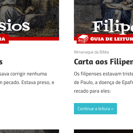
06/03/2017
Almanaque da Bíblia
s
Carta aos Filipe
sava corrigir nenhuma
Os filipenses estavam trist
m pecado. Estava preso, e
de Paulo, a doença de Epaf
recado para eles:
Continue a leitura