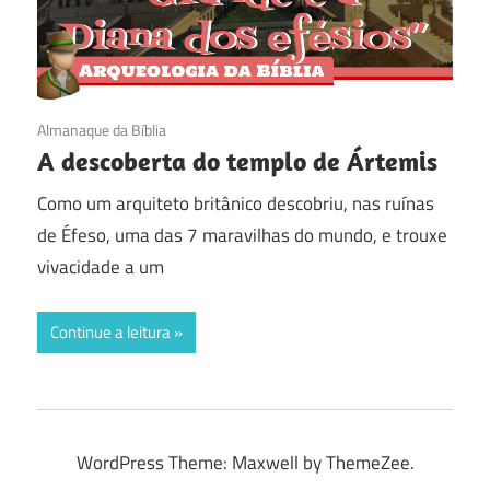
19/07/2016
Almanaque da Bíblia
A descoberta do templo de Ártemis
Como um arquiteto britânico descobriu, nas ruínas
de Éfeso, uma das 7 maravilhas do mundo, e trouxe
vivacidade a um
Continue a leitura
WordPress Theme: Maxwell by ThemeZee.