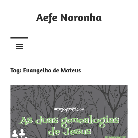
Skip
to
Aefe Noronha
content
Para
conhecer
a
Deus
e
Tag:
Evangelho de Mateus
fazê-
lo
conhecido