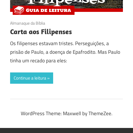
06/03/2017
Almanaque da Bíblia
Carta aos Filipenses
Os filipenses estavam tristes. Perseguições, a
prisão de Paulo, a doença de Epafrodito. Mas Paulo
tinha um recado para eles:
Continue a leitura
WordPress Theme: Maxwell by ThemeZee.