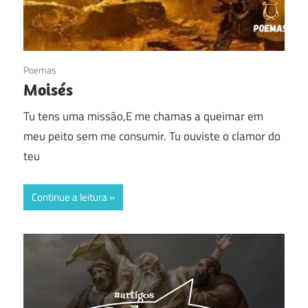
14/04/2024
Poemas
Moisés
Tu tens uma missão,E me chamas a queimar em
meu peito sem me consumir. Tu ouviste o clamor do
teu
Continue a leitura