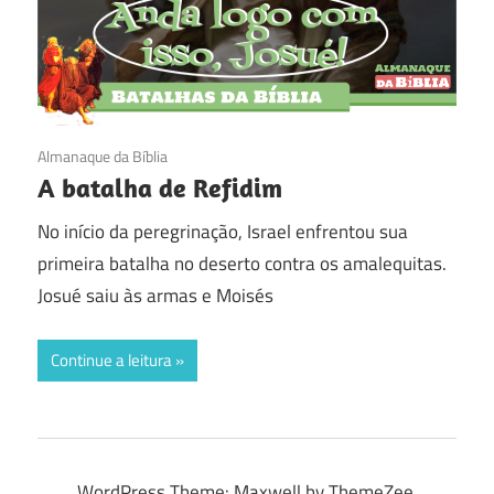
04/09/2016
Almanaque da Bíblia
A batalha de Refidim
No início da peregrinação, Israel enfrentou sua
primeira batalha no deserto contra os amalequitas.
Josué saiu às armas e Moisés
Continue a leitura
WordPress Theme: Maxwell by ThemeZee.