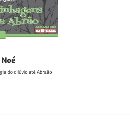
 Noé
ia do dilúvio até Abraão