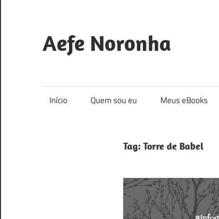
Skip
to
content
Aefe Noronha
Para
conhecer
a
Início
Quem sou eu
Meus eBooks
Deus
e
fazê-
Tag:
Torre de Babel
lo
conhecido