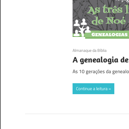
30/10/2016
Almanaque da Bíblia
A genealogia de
As 10 gerações da genealog
Continue a leitura