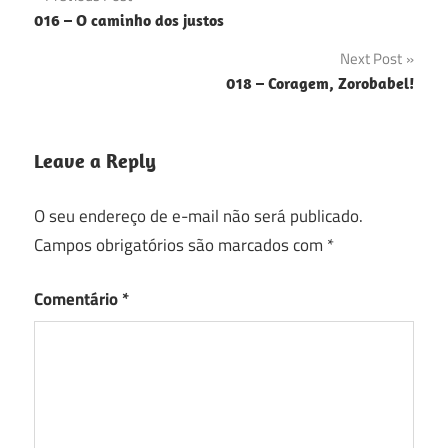
Navegação
016 – O caminho dos justos
de
Next Post
Post
018 – Coragem, Zorobabel!
Leave a Reply
O seu endereço de e-mail não será publicado.
Campos obrigatórios são marcados com
*
Comentário
*