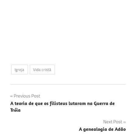
Igreja
Vida cristã
Navegação
Previous Post
A teoria de que os filisteus lutaram na Guerra de
de
Tróia
Post
Next Post
A genealogia de Adão