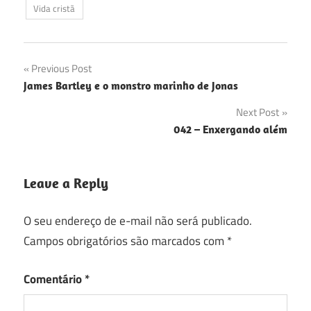
Vida cristã
Navegação
Previous Post
James Bartley e o monstro marinho de Jonas
de
Next Post
Post
042 – Enxergando além
Leave a Reply
O seu endereço de e-mail não será publicado.
Campos obrigatórios são marcados com
*
Comentário
*