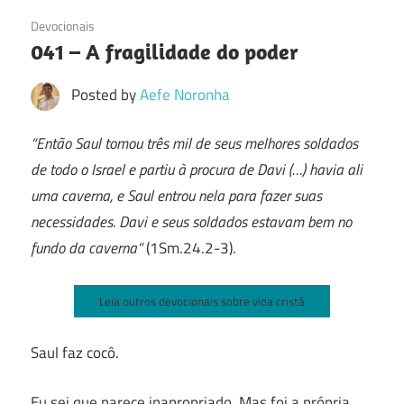
21/10/2016
Devocionais
041 – A fragilidade do poder
Posted by
Aefe Noronha
“Então Saul tomou três mil de seus melhores soldados
de todo o Israel e partiu à procura de Davi (…) havia ali
uma caverna, e Saul entrou nela para fazer suas
necessidades. Davi e seus soldados estavam bem no
fundo da caverna”
(1Sm.24.2-3).
Leia outros devocionais sobre vida cristã
Saul faz cocô.
Eu sei que parece inapropriado. Mas foi a própria