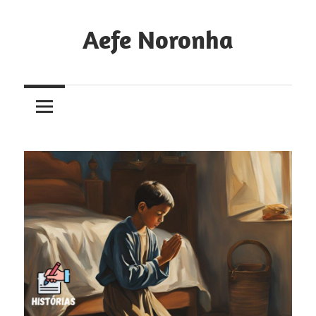
Skip
to
Aefe Noronha
content
Para
conhecer
a
Deus
e
fazê-
lo
conhecido