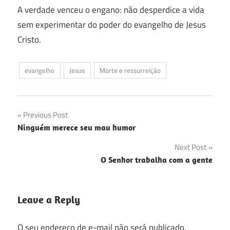
A verdade venceu o engano: não desperdice a vida
sem experimentar do poder do evangelho de Jesus
Cristo.
evangelho
Jesus
Morte e ressurreição
Navegação
Previous Post
Ninguém merece seu mau humor
de
Next Post
Post
O Senhor trabalha com a gente
Leave a Reply
O seu endereço de e-mail não será publicado.