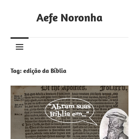
Skip
to
Aefe Noronha
content
Para
conhecer
a
Deus
e
Tag:
edição da Bíblia
fazê-
lo
conhecido