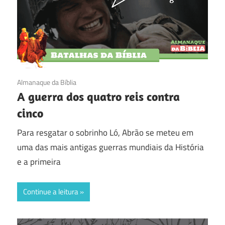
09/10/2016
Almanaque da Bíblia
A guerra dos quatro reis contra
cinco
Para resgatar o sobrinho Ló, Abrão se meteu em
uma das mais antigas guerras mundiais da História
e a primeira
Continue a leitura