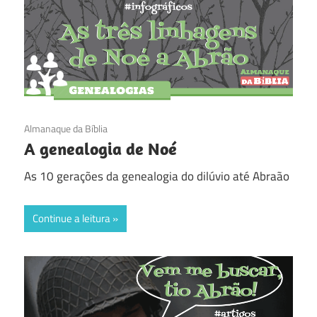
30/10/2016
Almanaque da Bíblia
A genealogia de Noé
As 10 gerações da genealogia do dilúvio até Abraão
Continue a leitura