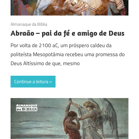
07/10/2023
Almanaque da Bíblia
Abraão – pai da fé e amigo de Deus
Por volta de 2100 aC, um próspero caldeu da
politeísta Mesopotâmia recebeu uma promessa do
Deus Altíssimo de que, mesmo
Continue a leitura