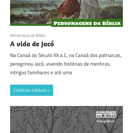
27/05/2017
Almanaque da Bíblia
A vida de Jacó
Na Canaã do Século XX a.C, na Canaã dos patriarcas,
peregrinou Jacó, vivendo histórias de mentiras,
intrigas familiares e até uma
Continue a leitura