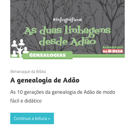
21/08/2016
Almanaque da Bíblia
A genealogia de Adão
As 10 gerações da genealogia de Adão de modo
fácil e didático
Continue a leitura