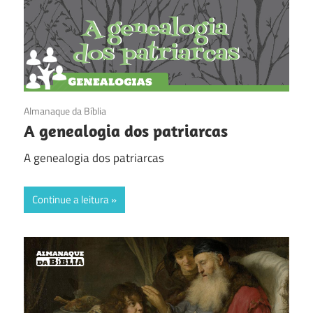
20/02/2017
Almanaque da Bíblia
A genealogia dos patriarcas
A genealogia dos patriarcas
Continue a leitura