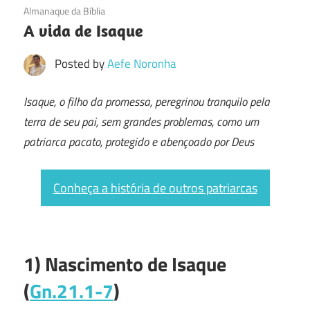
06/02/2017
Almanaque da Bíblia
A vida de Isaque
Posted by
Aefe Noronha
Isaque, o filho da promessa, peregrinou tranquilo pela
terra de seu pai, sem grandes problemas, como um
patriarca pacato, protegido e abençoado por Deus
Conheça a história de outros patriarcas
1) Nascimento de Isaque
(
Gn.21.1-7
)