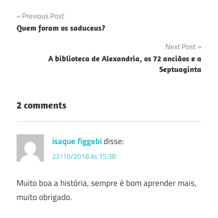
Navegação
Previous Post
Quem foram os saduceus?
de
Next Post
Post
A biblioteca de Alexandria, os 72 anciãos e a
Septuaginta
2 comments
isaque figgebi
disse:
22/10/2018 às 15:38
Muito boa a história, sempre é bom aprender mais,
muito obrigado.