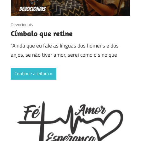
15/10/2018
Devocionais
Címbalo que retine
“Ainda que eu fale as línguas dos homens e dos
anjos, se não tiver amor, serei como o sino que
Continue a leitura