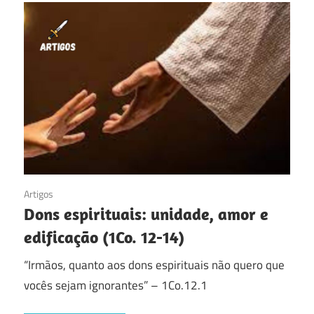
08/12/2016
Artigos
Dons espirituais: unidade, amor e
edificação (1Co. 12-14)
“Irmãos, quanto aos dons espirituais não quero que
vocês sejam ignorantes” – 1Co.12.1