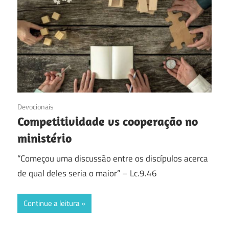
15/12/2016
Devocionais
Competitividade vs cooperação no
ministério
“Começou uma discussão entre os discípulos acerca
de qual deles seria o maior” – Lc.9.46
Continue a leitura