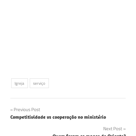
Igreja
serviço
Navegação
Previous Post
Competitividade vs cooperação no ministério
de
Next Post
Post
Quem foram os magos do Oriente?