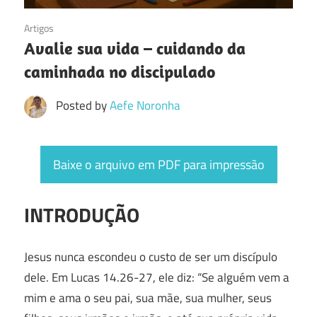
17/12/2018
Artigos
Avalie sua vida – cuidando da
caminhada no discipulado
Posted by
Aefe Noronha
Baixe o arquivo em PDF para impressão
INTRODUÇÃO
Jesus nunca escondeu o custo de ser um discípulo
dele. Em Lucas 14.26-27, ele diz: “Se alguém vem a
mim e ama o seu pai, sua mãe, sua mulher, seus