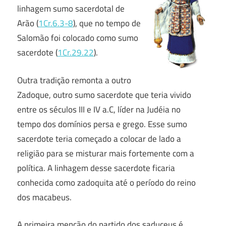
linhagem sumo sacerdotal de
Arão (
1Cr.6.3-8
), que no tempo de
Salomão foi colocado como sumo
sacerdote (
1Cr.29.22
).
Outra tradição remonta a outro
Zadoque, outro sumo sacerdote que teria vivido
entre os séculos III e IV a.C, líder na Judéia no
tempo dos domínios persa e grego. Esse sumo
sacerdote teria começado a colocar de lado a
religião para se misturar mais fortemente com a
política. A linhagem desse sacerdote ficaria
conhecida como zadoquita até o período do reino
dos macabeus.
A primeira menção do partido dos saduceus é