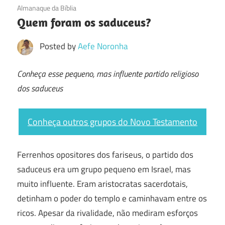
23/01/2017
Almanaque da Bíblia
Quem foram os saduceus?
Posted by
Aefe Noronha
Conheça esse pequeno, mas influente partido religioso
dos saduceus
Conheça outros grupos do Novo Testamento
Ferrenhos opositores dos fariseus, o partido dos
saduceus era um grupo pequeno em Israel, mas
muito influente. Eram aristocratas sacerdotais,
detinham o poder do templo e caminhavam entre os
ricos. Apesar da rivalidade, não mediram esforços