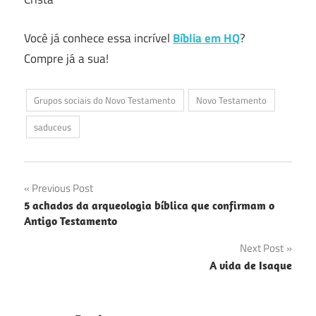
Você já conhece essa incrível
Bíblia em HQ
?
Compre já a sua!
Grupos sociais do Novo Testamento
Novo Testamento
saduceus
Navegação
Previous Post
5 achados da arqueologia bíblica que confirmam o
de
Antigo Testamento
Post
Next Post
A vida de Isaque